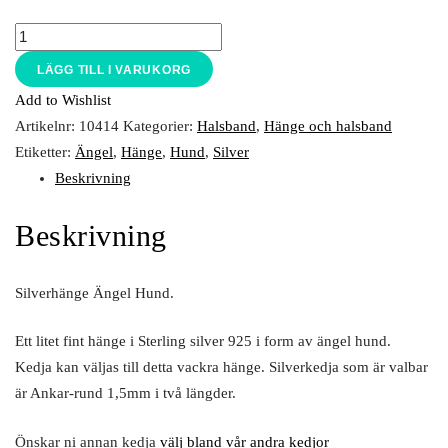
LÄGG TILL I VARUKORG
Add to Wishlist
Artikelnr:
10414
Kategorier:
Halsband
,
Hänge och halsband
Etiketter:
Ängel
,
Hänge
,
Hund
,
Silver
Beskrivning
Beskrivning
Silverhänge Ängel Hund.
Ett litet fint hänge i Sterling silver 925 i form av ängel hund.
Kedja kan väljas till detta vackra hänge. Silverkedja som är valbar
är Ankar-rund 1,5mm i två längder.
Önskar ni annan kedja
välj bland vår andra kedjor