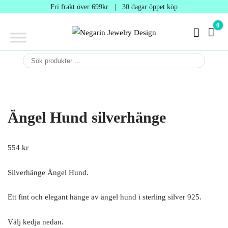
Negarin
Fri frakt över 699kr | 30 dagar öppet köp
Jewelry
0
0 kr
Design
Negarin Personalized
NEGARIN
Jewelry
JEWELRY
DESIGN
Ängel Hund silverhänge
554
kr
Silverhänge Ängel Hund.
Ett fint och elegant hänge av ängel hund i sterling silver 925.
Välj kedja nedan.