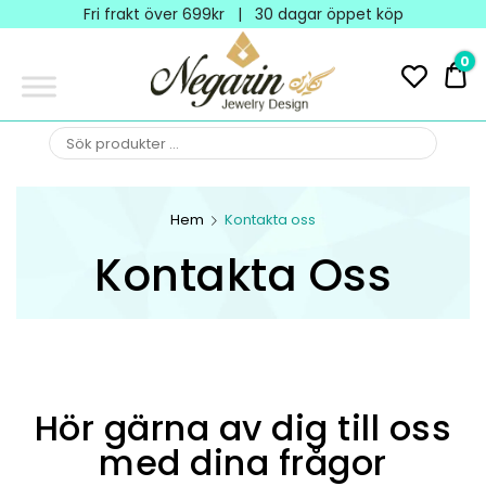
Negarin
Fri frakt över 699kr | 30 dagar öppet köp
Jewelry
0
0 
Design
NEGARIN
Negarin Personalized
Jewelry
JEWELRY
Hem
Kontakta oss
DESIGN
Kontakta Oss
Hör gärna av dig till oss
med dina frågor