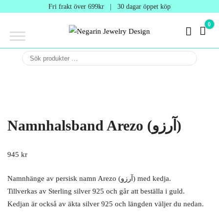
Negarin
Fri frakt över 699kr | 30 dagar öppet köp
Jewelry
0
0 kr
Design
Negarin Personalized
NEGARIN
Jewelry
JEWELRY
DESIGN
Namnhalsband Arezo (آرزو)
945
kr
Namnhänge av persisk namn Arezo (آرزو) med kedja.
Tillverkas av Sterling silver 925 och går att beställa i guld.
Kedjan är också av äkta silver 925 och längden väljer du nedan.