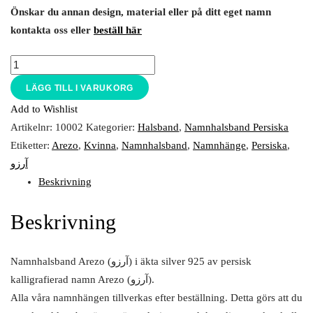
Önskar du annan design, material eller på ditt eget namn
kontakta oss eller
beställ här
LÄGG TILL I VARUKORG
Add to Wishlist
Artikelnr:
10002
Kategorier:
Halsband
,
Namnhalsband Persiska
Etiketter:
Arezo
,
Kvinna
,
Namnhalsband
,
Namnhänge
,
Persiska
,
آرزو
Beskrivning
Beskrivning
Namnhalsband Arezo (آرزو) i äkta silver 925 av persisk
kalligrafierad namn Arezo (آرزو).
Alla våra namnhängen tillverkas efter beställning. Detta görs att du