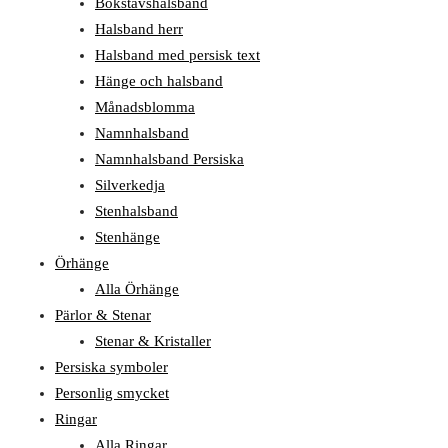
Bokstavshalsband
Halsband herr
Halsband med persisk text
Hänge och halsband
Månadsblomma
Namnhalsband
Namnhalsband Persiska
Silverkedja
Stenhalsband
Stenhänge
Örhänge
Alla Örhänge
Pärlor & Stenar
Stenar & Kristaller
Persiska symboler
Personlig smycket
Ringar
Alla Ringar