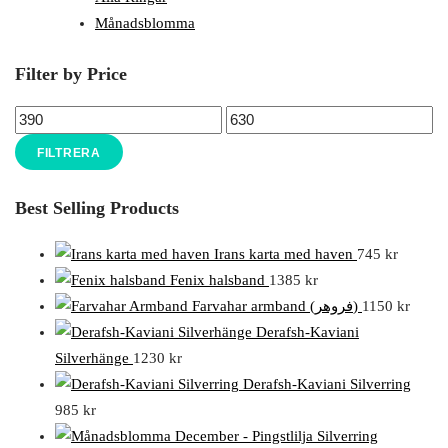
Månadsblomma
Filter by Price
FILTRERA
Best Selling Products
Irans karta med haven
745
kr
Fenix halsband
1385
kr
Farvahar armband (فروهر)
1150
kr
Derafsh-Kaviani
Silverhänge
1230
kr
Derafsh-Kaviani Silverring
985
kr