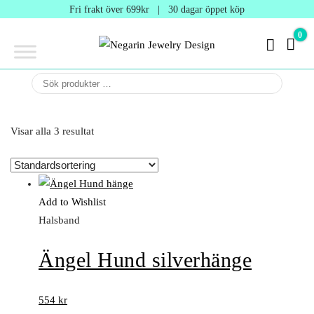
Negarin
Fri frakt över 699kr | 30 dagar öppet köp
Jewelry
0
0 kr
Design
Negarin Personalized
NEGARIN
Jewelry
JEWELRY
DESIGN
Visar alla 3 resultat
Add to Wishlist
Halsband
Ängel Hund silverhänge
554
kr