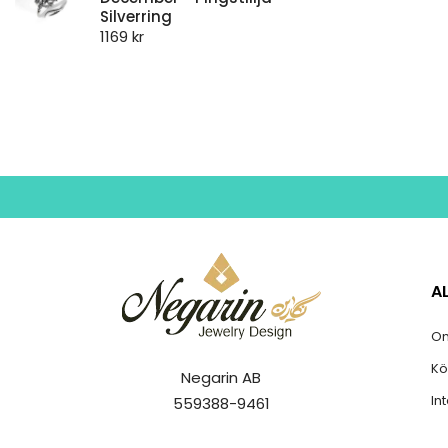
Silverring
1169
kr
A
Om
Kö
Negarin AB
In
559388-9461