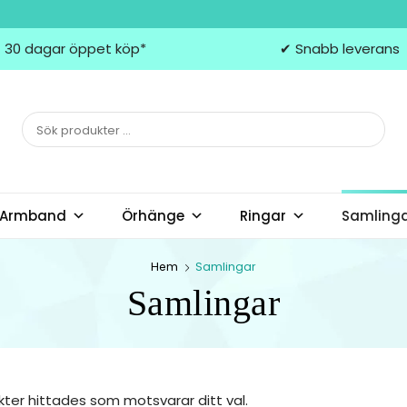
 30 dagar öppet köp*
✔ Snabb leverans
Armband
Örhänge
Ringar
Samling
Hem
Samlingar
Samlingar
kter hittades som motsvarar ditt val.