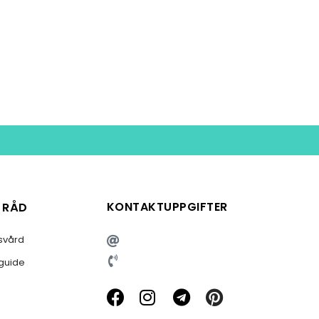
KONTAKTUPPGIFTER
& RÅD
svård
sguide