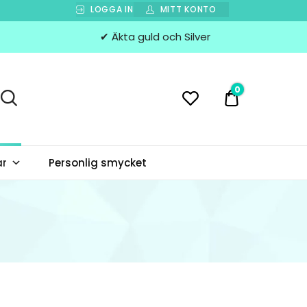
LOGGA IN
MITT KONTO
✔ Äkta guld och Silver
0
0 kr
ar
Personlig smycket