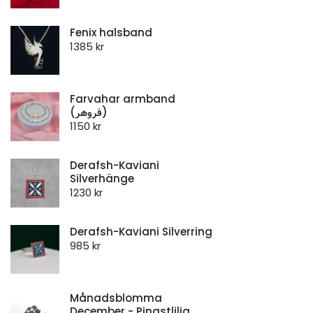
Fenix halsband
1385
kr
Farvahar armband
(فروهر)
1150
kr
Derafsh-Kaviani
Silverhänge
1230
kr
Derafsh-Kaviani Silverring
985
kr
Månadsblomma
December - Pingstlilja