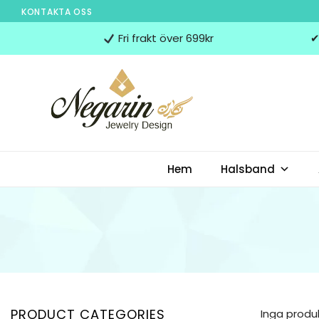
KONTAKTA OSS
Negarin
Fri frakt över 699kr
✔
Jewelry
Design
NEGARIN JEWELRY
Negarin Personalized Jewelry
Hem
Halsband
DESIGN
PRODUCT CATEGORIES
Inga produ