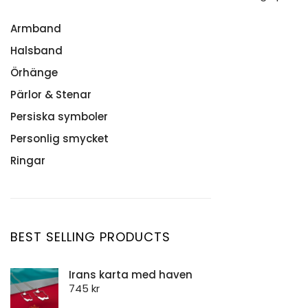
Armband
Halsband
Namnarmband
Silverarmband Herr
Örhänge
Bokstavshalsband
Stenarmband
Halsband herr
Pärlor & Stenar
Alla Örhänge
Intentionsarmband
Halsband med persisk text
Persiska symboler
Stenar & Kristaller
Med makraméknut
Hänge och halsband
Personlig smycket
Med Springlås
Månadsblomma
Ringar
På elastisk tråd
Namnhalsband
Alla Ringar
Namnhalsband Persiska
Månadsblomma
Silverkedja
BEST SELLING PRODUCTS
Stenhalsband
Stenhänge
Irans karta med haven
745
kr