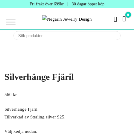
Negarin
Fri frakt över 699kr | 30 dagar öppet köp
Jewelry
0
0 kr
Design
Negarin Personalized
NEGARIN
Jewelry
JEWELRY
DESIGN
Silverhänge Fjäril
560
kr
Silverhänge Fjäril.
Tillverkad av Sterling silver 925.
Välj kedja nedan.