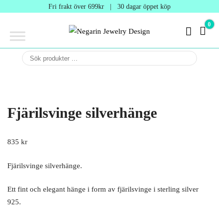
Negarin
Fri frakt över 699kr | 30 dagar öppet köp
Jewelry
0
0 kr
Design
Negarin Personalized
NEGARIN
Jewelry
JEWELRY
DESIGN
Fjärilsvinge silverhänge
835
kr
Fjärilsvinge silverhänge.
Ett fint och elegant hänge i form av fjärilsvinge i sterling silver
925.