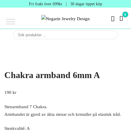
Negarin
Fri frakt över 699kr | 30 dagar öppet köp
Jewelry
0
0 kr
Design
Negarin Personalized
NEGARIN
Jewelry
JEWELRY
DESIGN
Chakra armband 6mm A
190
kr
Stenarmband 7 Chakra.
Armbandet är gjord av äkta stenar och kristaller på elastisk tråd.
Stenkvalité: A