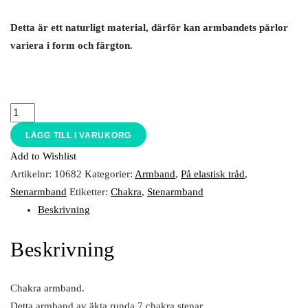
Detta är ett naturligt material, därför kan armbandets pärlor
variera i form och färgton.
LÄGG TILL I VARUKORG
Add to Wishlist
Artikelnr:
10682
Kategorier:
Armband
,
På elastisk tråd
,
Stenarmband
Etiketter:
Chakra
,
Stenarmband
Beskrivning
Beskrivning
Chakra armband.
Detta armband av äkta runda 7 chakra stenar