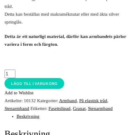
tråd.
Detta kan beställas med makraméknutar eller med äkta silver
springlås.
Detta är ett naturligt material, därför kan armbandets pärlor
variera i form och färgton.
LÄGG TILL I VARUKORG
Add to Wishlist
Artikelnr:
10132
Kategorier:
Armband
,
På elastisk tråd
,
Stenarmband
Etiketter:
Fasettslipad
,
Granat
,
Stenarmband
Beskrivning
Beskrivning