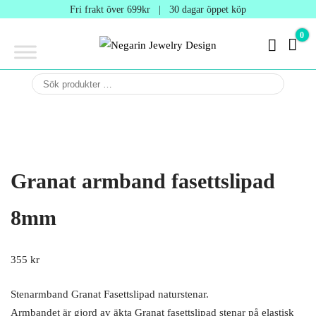
Negarin
Fri frakt över 699kr | 30 dagar öppet köp
Jewelry
0
0 kr
Design
Negarin Personalized
NEGARIN
Jewelry
JEWELRY
DESIGN
Granat armband fasettslipad
8mm
355
kr
Stenarmband Granat Fasettslipad naturstenar.
Armbandet är gjord av äkta Granat fasettslipad stenar på elastisk