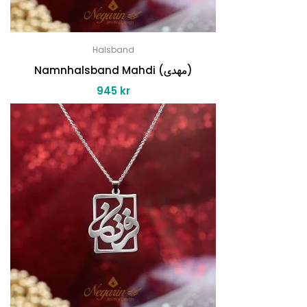
Halsband
Namnhalsband Mahdi (مهدی)
945
kr