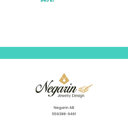
945
kr
Negarin AB
559388-9461