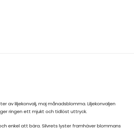
ter av liljekonvalj, maj månadsblomma. Liljekonvaljen
er ringen ett mjukt och tidlöst uttryck.
ch enkel att bära. Silvrets lyster framhäver blommans