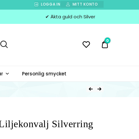
LOGGA IN
MITT KONTO
✔ Äkta guld och Silver
0
0 kr
ar
Personlig smycket
ljekonvalj Silverring