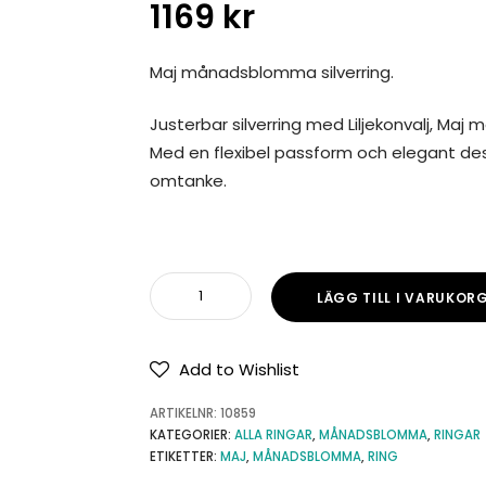
1169
kr
Maj månadsblomma silverring.
Justerbar silverring med Liljekonvalj, Ma
Med en flexibel passform och elegant de
omtanke.
LÄGG TILL I VARUKOR
Add to Wishlist
ARTIKELNR:
10859
KATEGORIER:
ALLA RINGAR
,
MÅNADSBLOMMA
,
RINGAR
ETIKETTER:
MAJ
,
MÅNADSBLOMMA
,
RING