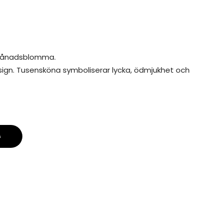
j månadsblomma.
sign. Tusensköna symboliserar lycka, ödmjukhet och
G