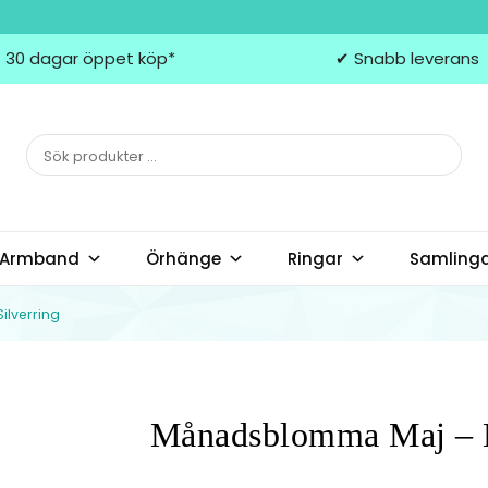
 30 dagar öppet köp*
✔ Snabb leverans
Armband
Örhänge
Ringar
Samling
ilverring
Månadsblomma Maj – Li