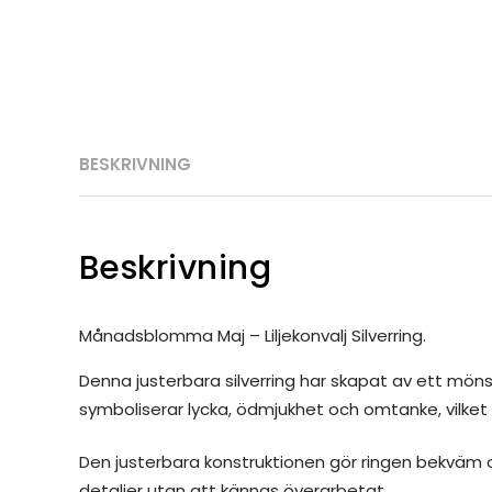
BESKRIVNING
Beskrivning
Månadsblomma Maj – Liljekonvalj Silverring.
Denna justerbara silverring har skapat av ett möns
symboliserar lycka, ödmjukhet och omtanke, vilket g
Den justerbara konstruktionen gör ringen bekväm o
detaljer utan att kännas överarbetat.