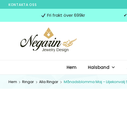
KONTAKTA OSS
Negarin
Fri frakt över 699kr
✔
Jewelry
Design
NEGARIN JEWELRY
Negarin Personalized Jewelry
Hem
Halsband
DESIGN
Hem
Ringar
Alla Ringar
Månadsblomma Maj – Liljekonvalj S