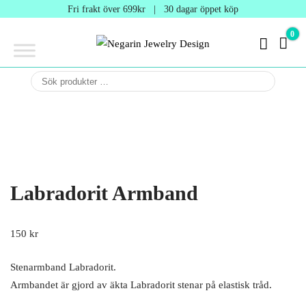
Negarin
Fri frakt över 699kr | 30 dagar öppet köp
Jewelry
0
0 kr
Design
Negarin Personalized
NEGARIN
Jewelry
JEWELRY
DESIGN
Labradorit Armband
150
kr
Stenarmband Labradorit.
Armbandet är gjord av äkta Labradorit stenar på elastisk tråd.