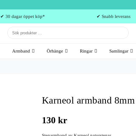
✔ 30 dagar öppet köp*
✔ Snabb leverans
Armband
Örhänge
Ringar
Samlingar
Karneol armband 8mm
130
kr
Stenarmband av Karneol naturstenar.