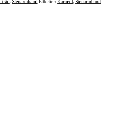
k tråd
,
Stenarmband
Etiketter:
Karneol
,
Stenarmband