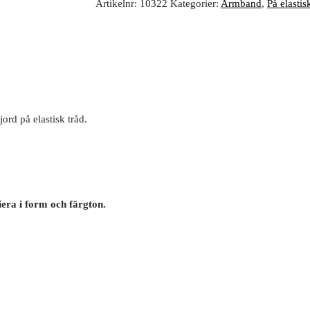
Artikelnr:
10322
Kategorier:
Armband
,
På elastis
ord på elastisk tråd.
iera i form och färgton.