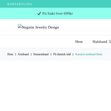
KONTAKTA OSS
Negarin
Fri frakt över 699kr
Jewelry
Design
Negarin Personalized Jewelry
NEGARIN JEWELRY
Hem
Halsband
DESIGN
Hem
Armband
Stenarmband
På elastisk tråd
Karneol armband 8mm