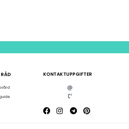
KONTAKTUPPGIFTER
& RÅD
svård
sguide