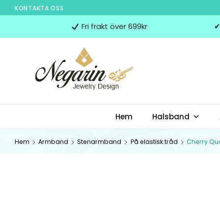
KONTAKTA OSS
Negarin
Fri frakt över 699kr
✔
Jewelry
Design
NEGARIN JEWELRY
Negarin Personalized Jewelry
Hem
Halsband
DESIGN
Hem
Armband
Stenarmband
På elastisk tråd
Cherry Qu