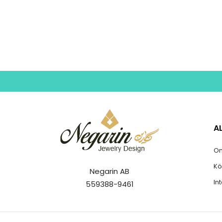
A
Om
Kö
Negarin AB
In
559388-9461