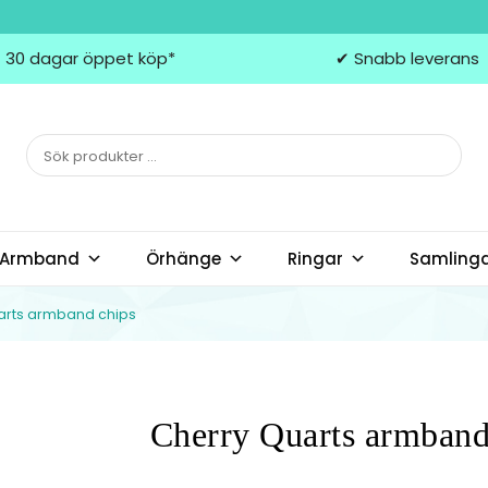
 30 dagar öppet köp*
✔ Snabb leverans
Armband
Örhänge
Ringar
Samling
arts armband chips
Cherry Quarts armband