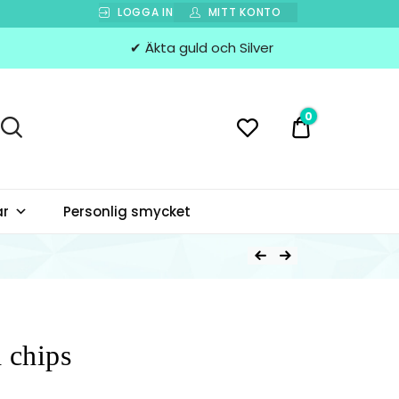
LOGGA IN
MITT KONTO
✔ Äkta guld och Silver
0
0 kr
ar
Personlig smycket
 chips