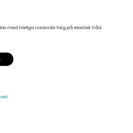
las med härliga rosaröda färg på elastisk tråd.
G
BAND