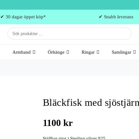
✔ 30 dagar öppet köp*
✔ Snabb leverans
Armband
Örhänge
Ringar
Samlingar
Bläckfisk med sjöstjärn
1100
kr
Ställbar ring i Sterling silver 925.