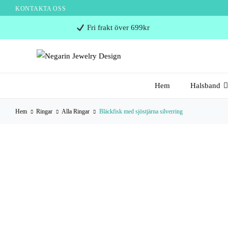
KONTAKTA OSS
Negarin
Fri frakt över 699kr
Jewelry
Design
Negarin Personalized Jewelry
NEGARIN JEWELRY
Hem
Halsband
DESIGN
Hem
Ringar
Alla Ringar
Bläckfisk med sjöstjärna silverring