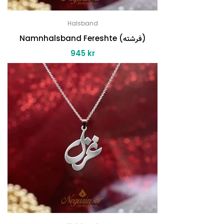
Halsband
Namnhalsband Fereshte (فرشته)
945
kr