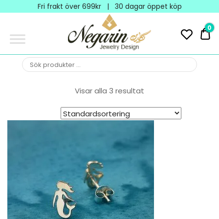
Negarin
Fri frakt över 699kr | 30 dagar öppet köp
Jewelry
0
0 
Design
NEGARIN
Negarin Personalized
Jewelry
JEWELRY
Visar alla 3 resultat
DESIGN