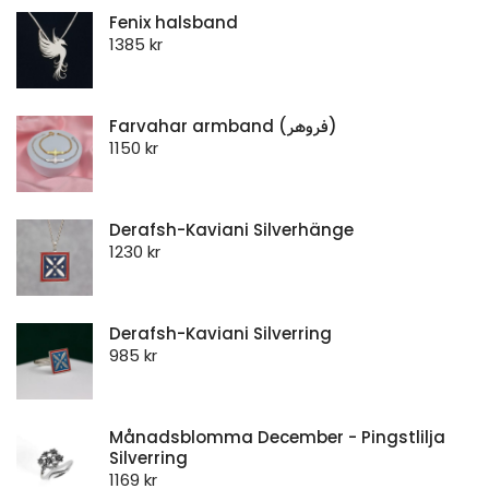
Fenix halsband
1385
kr
Farvahar armband (فروهر)
1150
kr
Derafsh-Kaviani Silverhänge
1230
kr
Derafsh-Kaviani Silverring
985
kr
Månadsblomma December - Pingstlilja
Silverring
1169
kr