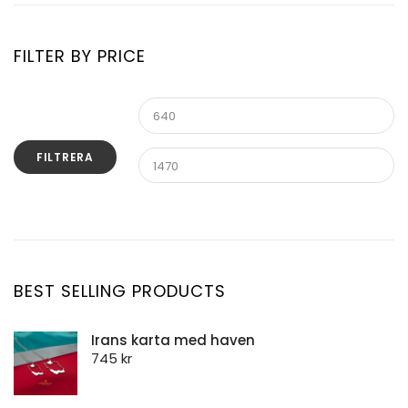
Namnhalsband Persiska
Månadsblomma
Silverkedja
FILTER BY PRICE
Stenhalsband
Stenhänge
FILTRERA
BEST SELLING PRODUCTS
Irans karta med haven
745
kr