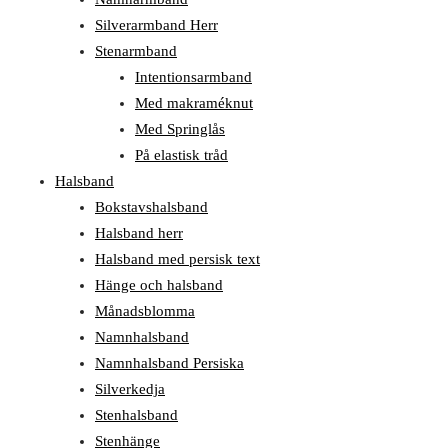
Silverarmband Herr
Stenarmband
Intentionsarmband
Med makraméknut
Med Springlås
På elastisk tråd
Halsband
Bokstavshalsband
Halsband herr
Halsband med persisk text
Hänge och halsband
Månadsblomma
Namnhalsband
Namnhalsband Persiska
Silverkedja
Stenhalsband
Stenhänge