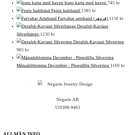
Irans karta med haven
745
kr
Fenix halsband
1385
kr
Farvahar armband (فروهر)
1150
kr
Derafsh-Kaviani
Silverhänge
1230
kr
Derafsh-Kaviani Silverring
985
kr
Månadsblomma December - Pingstlilja Silverring
1169
kr
Negarin AB
559388-9461
ALLMÄN INFO