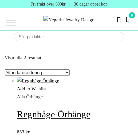
Negarin
Fri frakt över 699kr | 30 dagar öppet köp
Jewelry
0
0 kr
Design
Negarin Personalized
NEGARIN
Jewelry
JEWELRY
DESIGN
Visar alla 2 resultat
Add to Wishlist
Alla Örhänge
Regnbåge Örhänge
833
kr