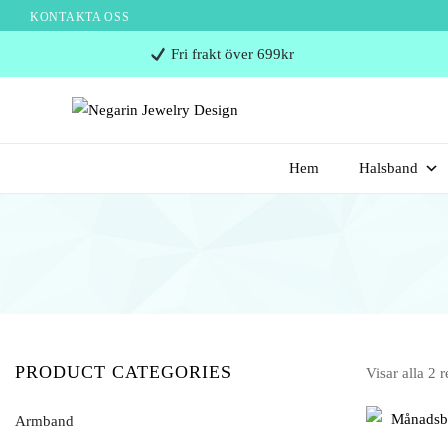
KONTAKTA OSS
Negarin
Fri frakt över 699kr
Jewelry
Design
Negarin Personalized Jewelry
NEGARIN JEWELRY
Hem
Halsband
DESIGN
PRODUCT CATEGORIES
Visar alla 2 r
Armband