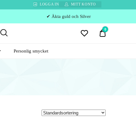
LOGGA IN
MITT KONTO
✔ Äkta guld och Silver
0
0 kr
Personlig smycket