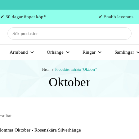
✔ 30 dagar öppet köp*
✔ Snabb leverans
Armband
Örhänge
Ringar
Samlingar
Hem
Produkter märkta ”Oktober”
Oktober
esultat