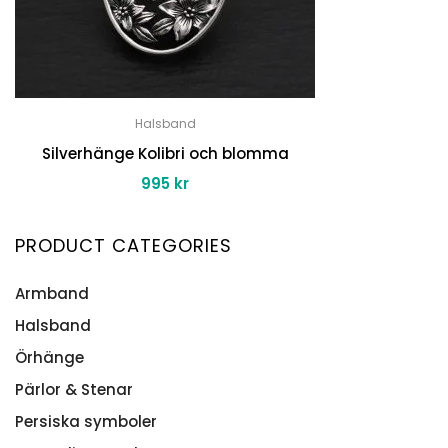
Halsband
Silverhänge Kolibri och blomma
995
kr
PRODUCT CATEGORIES
Armband
Halsband
Namnarmband
Silverarmband Herr
Örhänge
Bokstavshalsband
Stenarmband
Halsband herr
Pärlor & Stenar
Alla Örhänge
Intentionsarmband
Halsband med persisk text
Persiska symboler
Stenar & Kristaller