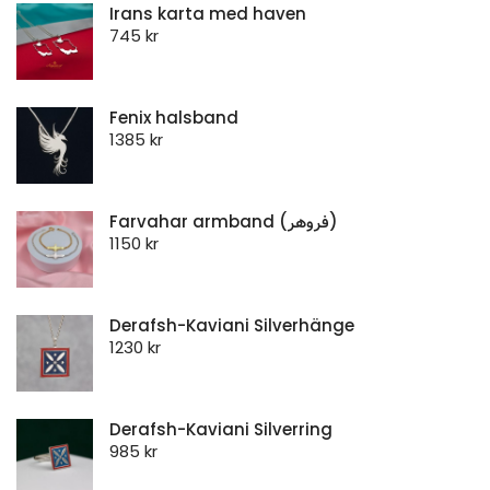
Irans karta med haven
745
kr
Fenix halsband
1385
kr
Farvahar armband (فروهر)
1150
kr
Derafsh-Kaviani Silverhänge
1230
kr
Derafsh-Kaviani Silverring
985
kr