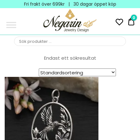
Negarin
Fri frakt över 699kr | 30 dagar öppet köp
Jewelry
0
0 
Design
NEGARIN
Negarin Personalized
Jewelry
JEWELRY
Endast ett sökresultat
DESIGN