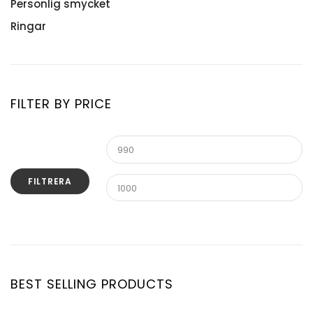
Med makraméknut
Hänge och halsband
Personlig smycket
Med Springlås
Månadsblomma
Ringar
På elastisk tråd
Namnhalsband
Alla Ringar
Namnhalsband Persiska
Månadsblomma
Silverkedja
FILTER BY PRICE
Stenhalsband
Stenhänge
FILTRERA
BEST SELLING PRODUCTS