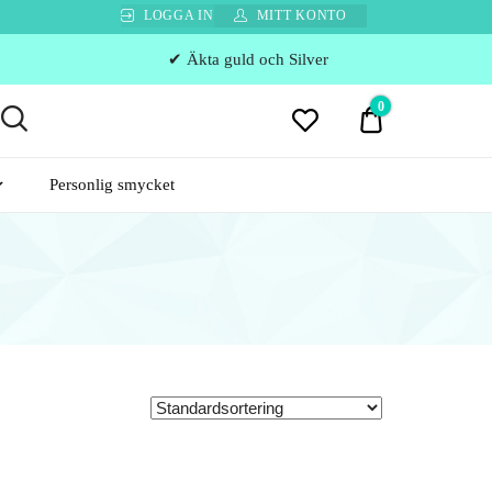
LOGGA IN
MITT KONTO
✔ Äkta guld och Silver
0
0 kr
Personlig smycket