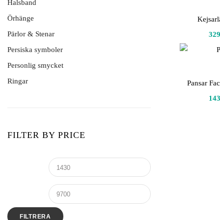
Halsband
Namnarmband
Silverarmband Herr
Örhänge
Bokstavshalsband
Kejsarl
Stenarmband
Halsband herr
Pärlor & Stenar
Alla Örhänge
32
Intentionsarmband
Halsband med persisk text
Persiska symboler
Stenar & Kristaller
Med makraméknut
Hänge och halsband
Personlig smycket
Med Springlås
Månadsblomma
Ringar
Pansar Fac
På elastisk tråd
Namnhalsband
Alla Ringar
14
Namnhalsband Persiska
Månadsblomma
Silverkedja
FILTER BY PRICE
Stenhalsband
Stenhänge
FILTRERA