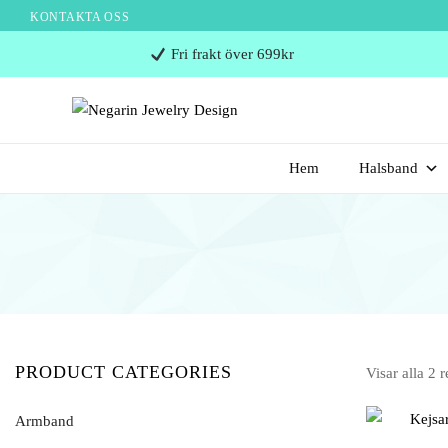
KONTAKTA OSS
Negarin
Fri frakt över 699kr
Jewelry
Design
Negarin Personalized Jewelry
NEGARIN JEWELRY
Hem
Halsband
DESIGN
PRODUCT CATEGORIES
Visar alla 2 r
Armband