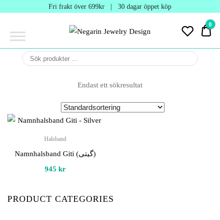
Negarin
Fri frakt över 699kr | 30 dagar öppet köp
Jewelry
0
0 
Design
Negarin Personalized
NEGARIN
Jewelry
JEWELRY
Endast ett sökresultat
DESIGN
Halsband
Namnhalsband Giti (گیتی)
945
kr
PRODUCT CATEGORIES