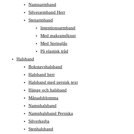
Namnarmband
Silverarmband Herr
Stenarmband
Intentionsarmband
Med makraméknut
Med Springlås
På elastisk tråd
Halsband
Bokstavshalsband
Halsband herr
Halsband med persisk text
Hänge och halsband
Månadsblomma
Namnhalsband
Namnhalsband Persiska
Silverkedja
Stenhalsband