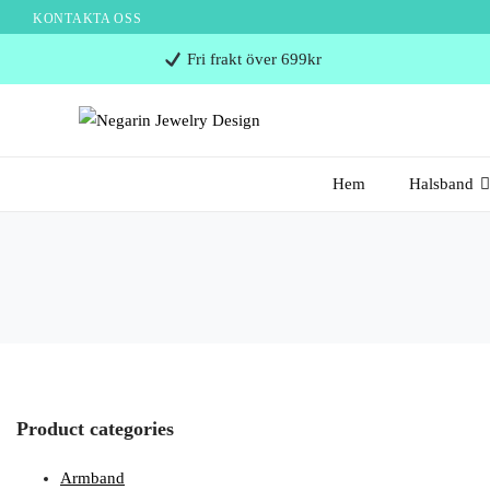
KONTAKTA OSS
Negarin
Fri frakt över 699kr
Jewelry
Design
Negarin Personalized Jewelry
NEGARIN JEWELRY
Hem
Halsband
DESIGN
Product categories
Armband