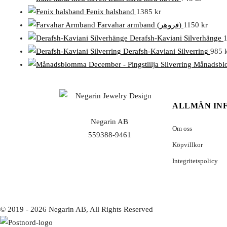
Fenix halsband
1385
kr
Farvahar armband (فروهر)
1150
kr
Derafsh-Kaviani Silverhänge
Derafsh-Kaviani Silverring
985
Månadsblo
ALLMÄN IN
Negarin AB
Om oss
559388-9461
Köpvillkor
Integritetspolicy
© 2019 - 2026 Negarin AB, All Rights Reserved