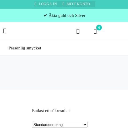
LOGGA IN
MITT KONTO
✔ Äkta guld och Silver
0
0 kr
Personlig smycket
Endast ett sökresultat