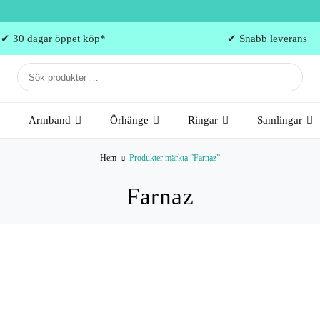
✔ 30 dagar öppet köp*
✔ Snabb leverans
Armband
Örhänge
Ringar
Samlingar
Hem
Produkter märkta ”Farnaz”
Farnaz