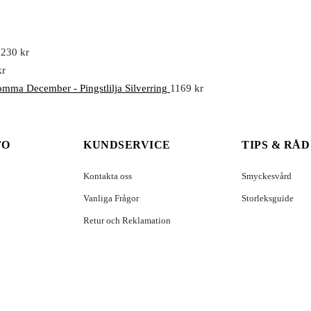
1230
kr
kr
mma December - Pingstlilja Silverring
1169
kr
FO
KUNDSERVICE
TIPS & RÅD
Kontakta oss
Smyckesvård
Vanliga Frågor
Storleksguide
Retur och Reklamation