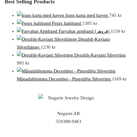
Best Selling Products
Irans karta med haven
745
kr
Fenix halsband
1385
kr
Farvahar armband (فروهر)
1150
kr
Derafsh-Kaviani
Silverhänge
1230
kr
Derafsh-Kaviani Silverring
985
kr
Månadsblomma December - Pingstlilja Silverring
1169
kr
Negarin AB
559388-9461