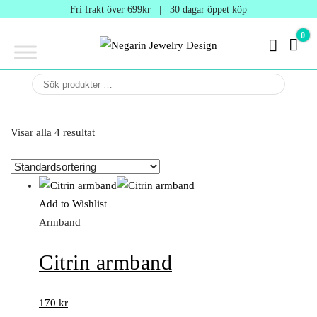
Negarin
Fri frakt över 699kr | 30 dagar öppet köp
Jewelry
0
0 kr
Design
Negarin Personalized
NEGARIN
Jewelry
JEWELRY
DESIGN
Visar alla 4 resultat
Add to Wishlist
Armband
Citrin armband
170
kr