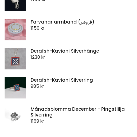
Farvahar armband (فروهر)
1150
kr
Derafsh-Kaviani Silverhänge
1230
kr
Derafsh-Kaviani Silverring
985
kr
Månadsblomma December - Pingstlilja
Silverring
1169
kr