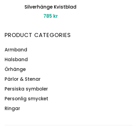
Silverhänge Kvistblad
785
kr
PRODUCT CATEGORIES
Armband
Halsband
Namnarmband
Silverarmband Herr
Örhänge
Bokstavshalsband
Stenarmband
Halsband herr
Pärlor & Stenar
Alla Örhänge
Intentionsarmband
Halsband med persisk text
Persiska symboler
Stenar & Kristaller
Med makraméknut
Hänge och halsband
Personlig smycket
Med Springlås
Månadsblomma
Ringar
På elastisk tråd
Namnhalsband
Alla Ringar
Namnhalsband Persiska
Månadsblomma
Silverkedja