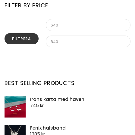
FILTER BY PRICE
Stenhalsband
Stenhänge
FILTRERA
BEST SELLING PRODUCTS
Irans karta med haven
745
kr
Fenix halsband
1385
kr