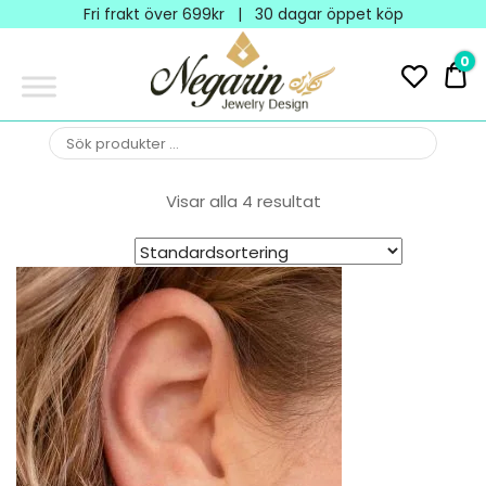
Negarin
Fri frakt över 699kr | 30 dagar öppet köp
Jewelry
0
0 
Design
NEGARIN
Negarin Personalized
Jewelry
JEWELRY
Visar alla 4 resultat
DESIGN