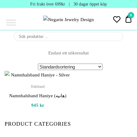
Negarin
Fri frakt över 699kr | 30 dagar öppet köp
Jewelry
0
0 
Design
Negarin Personalized
NEGARIN
Jewelry
JEWELRY
Endast ett sökresultat
DESIGN
Halsband
Namnhalsband Haniye (هانیه)
945
kr
PRODUCT CATEGORIES