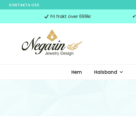
KONTAKTA OSS
Negarin
Fri frakt över 699kr
✔
Jewelry
Design
NEGARIN JEWELRY
Negarin Personalized Jewelry
Hem
Halsband
DESIGN