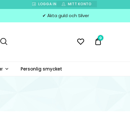
LOGGA IN
MITT KONTO
✔ Äkta guld och Silver
0
0 kr
ar
Personlig smycket