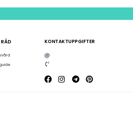
KONTAKTUPPGIFTER
& RÅD
svård
sguide