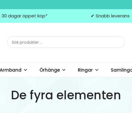
 30 dagar öppet köp*
✔ Snabb leverans
Armband
Örhänge
Ringar
Samling
De fyra elementen